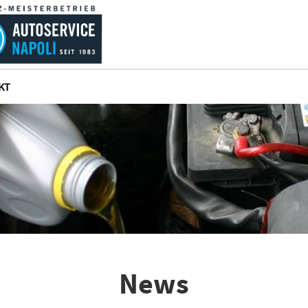
KT
News