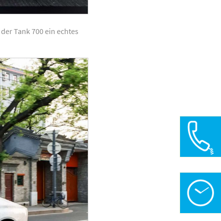
 der Tank 700 ein echtes
0
Öffnungsz
in
Mo-Fr: