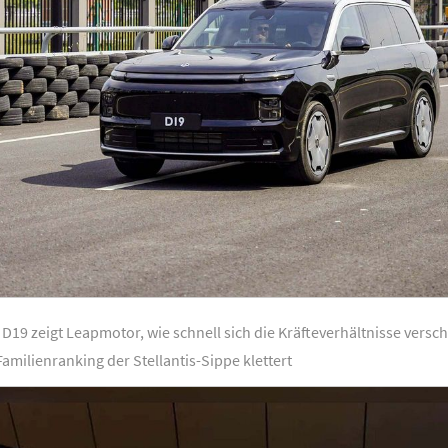
D19 zeigt Leapmotor, wie schnell sich die Kräfteverhältnisse versc
amilienranking der Stellantis-Sippe klettert