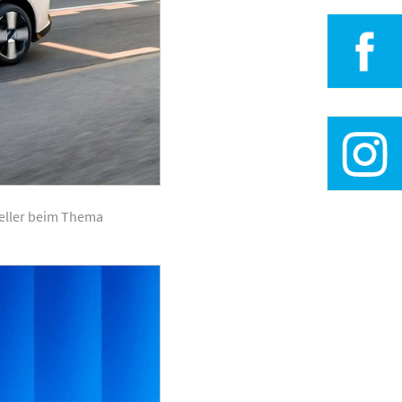
» Besuche
» Besuche
steller beim Thema