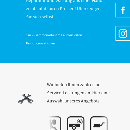
Reparatur und Wartung aus einer Hand
zu absolut fairen Preisen! Überzeugen
» Be
Sie sich selbst.
» Be
* in Zusammenarbeit mit autorisierten
Prüforganisationen
Wir bieten Ihnen zahlreiche
Service-Leistungen an. Hier eine
Auswahl unseres Angebots.