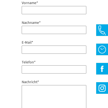
Vorname
*
Nachname
*
E-Mail
*
Öffn
Mo-F
Telefon
*
» Be
Nachricht
*
» Be