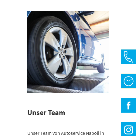
Öffn
Mo-F
» Be
Unser Team
» Be
Unser Team von Autoservice Napoli in